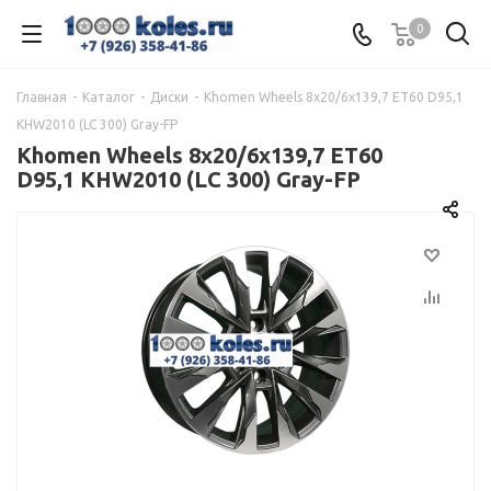
0
Главная
-
Каталог
-
Диски
-
Khomen Wheels 8x20/6x139,7 ET60 D95,1
KHW2010 (LC 300) Gray-FP
Khomen Wheels 8x20/6x139,7 ET60
D95,1 KHW2010 (LC 300) Gray-FP