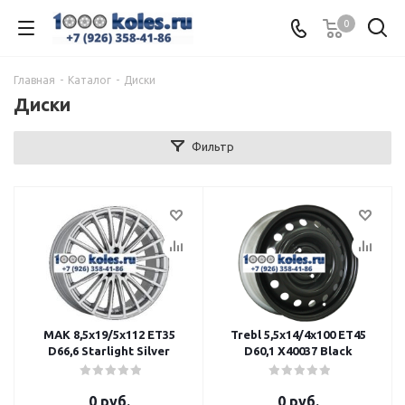
0
Главная
-
Каталог
-
Диски
Диски
Фильтр
MAK 8,5x19/5x112 ET35
Trebl 5,5x14/4x100 ET45
D66,6 Starlight Silver
D60,1 X40037 Black
0 руб.
0 руб.