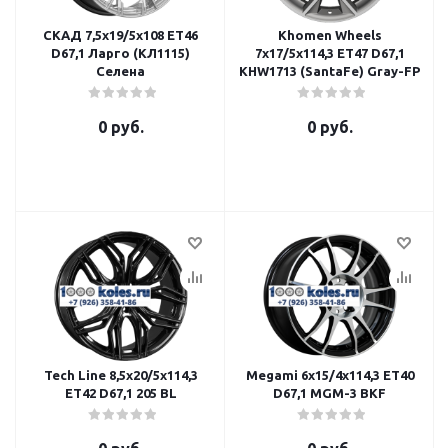
СКАД 7,5x19/5x108 ET46
Khomen Wheels
D67,1 Ларго (КЛ1115)
7x17/5x114,3 ET47 D67,1
Селена
KHW1713 (SantaFe) Gray-FP
0 руб.
0 руб.
Tech Line 8,5x20/5x114,3
Megami 6x15/4x114,3 ET40
ET42 D67,1 205 BL
D67,1 MGM-3 BKF