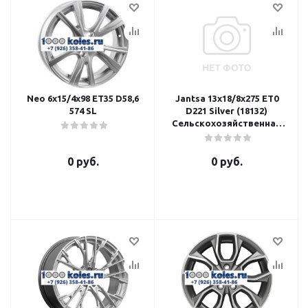
Neo 6x15/4x98 ET35 D58,6
Jantsa 13x18/8x275 ET0
574 SL
D221 Silver (18132)
Сельскохозяйственная
техника, прицепной
рулоновоз 4 000 кг при 30
0 руб.
0 руб.
км/ч