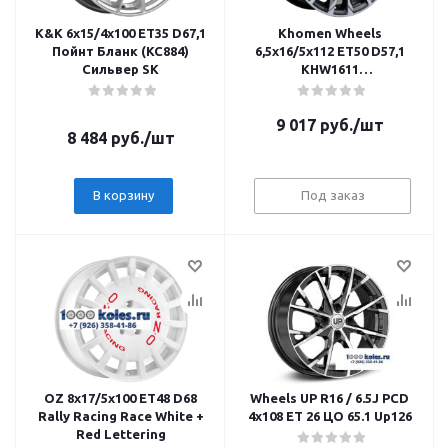
K&K 6x15/4x100 ET35 D67,1
Khomen Wheels
Пойнт Бланк (KC884)
6,5x16/5x112 ET50 D57,1
Сильвер SK
KHW1611
(Octavia/Golf/Jetta) Gray-
FP
9 017
руб.
/шт
8 484
руб.
/шт
В корзину
Под заказ
OZ 8x17/5x100 ET48 D68
Wheels UP R16 / 6.5J PCD
Rally Racing Race White +
4x108 ЕТ 26 ЦО 65.1 Up126
Red Lettering