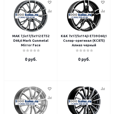
MAK 7,5x17/5x112 ET52
K&K 7x17/5x114,3 ET39 D60,1
D66,6 Mark Gunmetal
Солар-оригинал (КС875)
Mirror Face
Алмаз черный
0 руб.
0 руб.